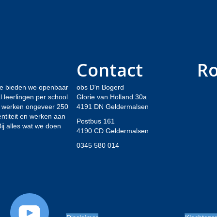
Contact
R
we bieden we openbaar
obs D'n Bogerd
l leerlingen per school
Glorie van Holland 30a
um werken ongeveer 250
4191 DN Geldermalsen
ntiteit en werken aan
Postbus 161
ij alles wat we doen
4190 CD Geldermalsen
0345 580 014