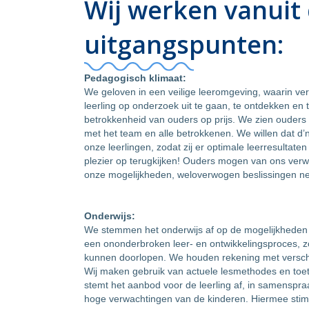
Wij werken vanuit
uitgangspunten:
Pedagogisch klimaat:
We geloven in een veilige leeromgeving, waarin vertr
leerling op onderzoek uit te gaan, te ontdekken en te
betrokkenheid van ouders op prijs. We zien ouder
met het team en alle betrokkenen. We willen dat d’n
onze leerlingen, zodat zij er optimale leerresultat
plezier op terugkijken! Ouders mogen van ons verwac
onze mogelijkheden, weloverwogen beslissingen neme
Onderwijs:
We stemmen het onderwijs af op de mogelijkheden 
een ononderbroken leer- en ontwikkelingsproces, zo
kunnen doorlopen. We houden rekening met verschille
Wij maken gebruik van actuele lesmethodes en toet
stemt het aanbod voor de leerling af, in samenspr
hoge verwachtingen van de kinderen. Hiermee stimu